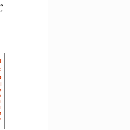
en
er
n
l
e
e
l
e
n
l
l
n
s