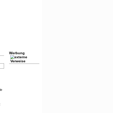
Werbung
te
t