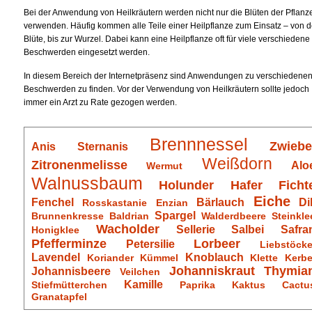
Bei der Anwendung von Heilkräutern werden nicht nur die Blüten der Pflanz
verwenden. Häufig kommen alle Teile einer Heilpflanze zum Einsatz – von d
Blüte, bis zur Wurzel. Dabei kann eine Heilpflanze oft für viele verschiedene
Beschwerden eingesetzt werden.
In diesem Bereich der Internetpräsenz sind Anwendungen zu verschiedene
Beschwerden zu finden. Vor der Verwendung von Heilkräutern sollte jedoch
immer ein Arzt zu Rate gezogen werden.
Brennnessel
Zwiebe
Anis
Sternanis
Weißdorn
Zitronenmelisse
Alo
Wermut
Walnussbaum
Holunder
Hafer
Ficht
Eiche
Fenchel
Bärlauch
Dil
Rosskastanie
Enzian
Spargel
Brunnenkresse
Baldrian
Walderdbeere
Steinkle
Wacholder
Sellerie
Salbei
Safra
Honigklee
Pfefferminze
Lorbeer
Petersilie
Liebstöcke
Lavendel
Knoblauch
Koriander
Kümmel
Klette
Kerbe
Johanniskraut
Thymia
Johannisbeere
Veilchen
Kamille
Stiefmütterchen
Paprika
Kaktus
Cactu
Granatapfel