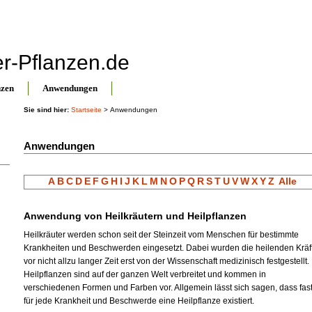
er-Pflanzen.de
nzen
Anwendungen
Sie sind hier:
Startseite
> Anwendungen
Anwendungen
A
B
C
D
E
F
G
H
I
J
K
L
M
N
O
P
Q
R
S
T
U
V
W
X
Y
Z
Alle
Anwendung von Heilkräutern und Heilpflanzen
Heilkräuter werden schon seit der Steinzeit vom Menschen für bestimmte
Krankheiten und Beschwerden eingesetzt. Dabei wurden die heilenden Kräf
vor nicht allzu langer Zeit erst von der Wissenschaft medizinisch festgestellt.
Heilpflanzen sind auf der ganzen Welt verbreitet und kommen in
verschiedenen Formen und Farben vor. Allgemein lässt sich sagen, dass fas
für jede Krankheit und Beschwerde eine Heilpflanze existiert.