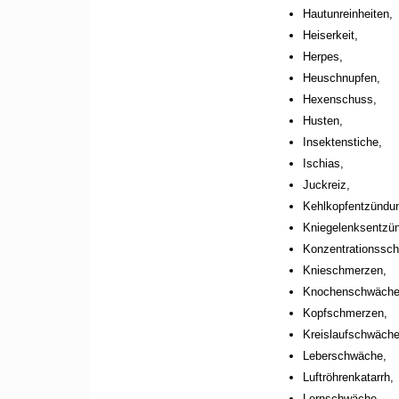
Hautunreinheiten,
Heiserkeit,
Herpes,
Heuschnupfen,
Hexenschuss,
Husten,
Insektenstiche,
Ischias,
Juckreiz,
Kehlkopfentzündu
Kniegelenksentzü
Konzentrationssc
Knieschmerzen,
Knochenschwäche
Kopfschmerzen,
Kreislaufschwäche
Leberschwäche,
Luftröhrenkatarrh,
Lernschwäche,