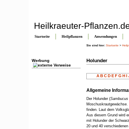
Heilkraeuter-Pflanzen.d
Startseite
Heilpflanzen
Anwendungen
Sie sind hier:
Startseite
>
Heilp
Holunder
Werbung
A
B
C
D
E
F
G
H
I
Allgemeine Informa
Der Holunder (
Sambucus 
Moschuskrautgewächse. E
finden. Laut dem Volksgl
Aus diesem Grund wird er 
mit Holunder der Schwarz
20 und 40 verschiedenen 