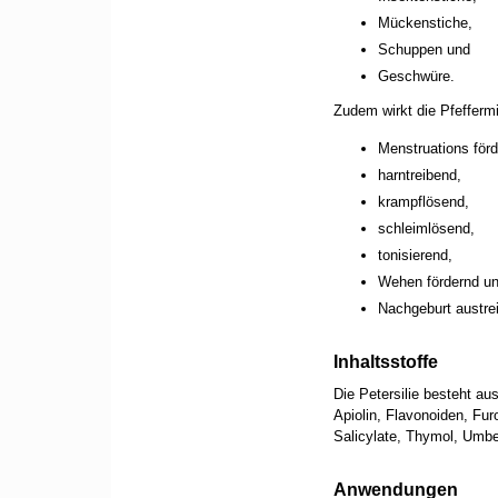
Mückenstiche,
Schuppen und
Geschwüre.
Zudem wirkt die Pfefferm
Menstruations förd
harntreibend,
krampflösend,
schleimlösend,
tonisierend,
Wehen fördernd u
Nachgeburt austre
Inhaltsstoffe
Die Petersilie besteht au
Apiolin, Flavonoiden, Fur
Salicylate, Thymol, Umbel
Anwendungen