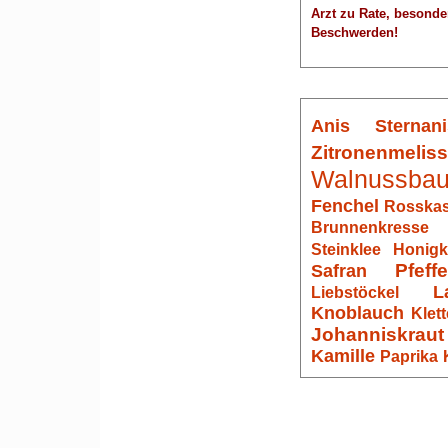
Arzt zu Rate, besonde
Beschwerden!
Anis
Sternani
Zitronenmelis
Walnussba
Fenchel
Rosskas
Brunnenkresse
Steinklee
Honigk
Pfeff
Safran
L
Liebstöckel
Knoblauch
Klett
Johanniskraut
Kamille
Paprika