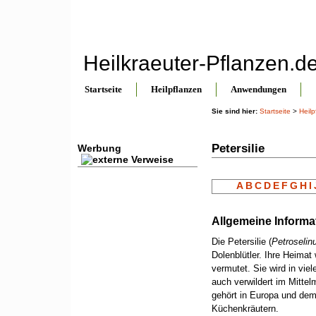
Heilkraeuter-Pflanzen.d
Startseite
Heilpflanzen
Anwendungen
Sie sind hier:
Startseite
>
Heilp
Petersilie
Werbung
A
B
C
D
E
F
G
H
I
Allgemeine Informa
Die Petersilie (
Petroselin
Dolenblütler. Ihre Heimat
vermutet. Sie wird in vie
auch verwildert im Mittel
gehört in Europa und dem
Küchenkräutern.